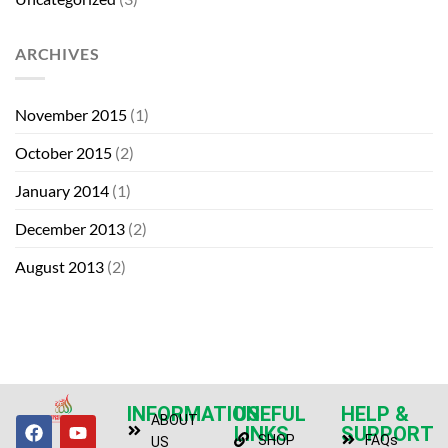
ARCHIVES
November 2015
(1)
October 2015
(2)
January 2014
(1)
December 2013
(2)
August 2013
(2)
INFORMATION
USEFUL
HELP &
ABOUT
LINKS
SUPPORT
SHOP
FAQs
US