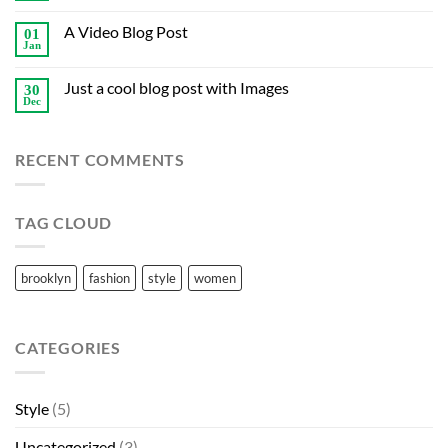
A Video Blog Post
01
Jan
Just a cool blog post with Images
30
Dec
RECENT COMMENTS
TAG CLOUD
brooklyn
fashion
style
women
CATEGORIES
Style
(5)
Uncategorized
(3)