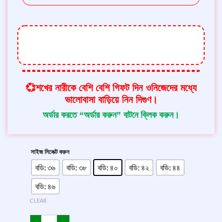
থ্রি-পিস টির ডিজাইন এতটাই সুন্দরও মনোমুগ্ধকর যে
কোন মেয়ে প্রথম দেখাতেই পছন্দ করে নেবে।
💞শখের নারীকে বেশি বেশি গিফট দিন ওনিজেদের মধ্যে
ভালোবাসা বাড়িয়ে নিন দিগুণ।
অর্ডার করতে “অর্ডার করুন” বাটনে ক্লিক করুন।
সাইজ সিলেক্ট করুন
বডি: ৩৬
বডি: ৩৮
বডি: ৪০
বডি: ৪২
বডি: ৪৪
বডি: ৪৬
CLEAR