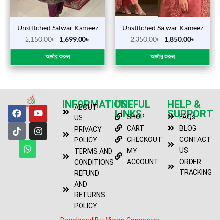
Unstitched Salwar Kameez
Unstitched Salwar Kameez
(Vepuler Jam)
(Sumon sk misti)
2,150.00
৳
1,699.00
৳
2,350.00
৳
1,850.00
৳
অর্ডার করুন
অর্ডার করুন
INFORMATION
USEFUL
HELP &
ABOUT
LINKS
SUPPORT
SHOP
FAQs
US
CART
BLOG
PRIVACY
CHECKOUT
CONTACT
POLICY
US
MY
TERMS AND
ACCOUNT
ORDER
CONDITIONS
TRACKING
REFUND
AND
RETURNS
POLICY
Developed By: Vision Connector