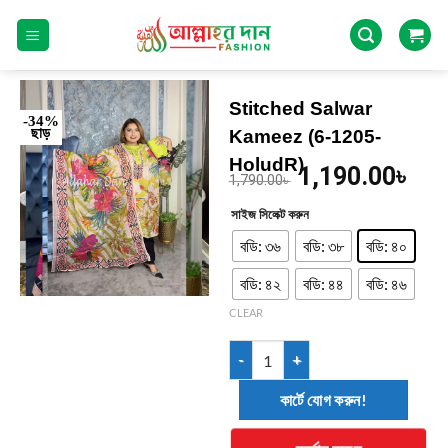
Stitched Salwar
-34%
ছাড়
Kameez (6-1205-
HoludR)
1,190.00
৳
1,790.00
৳
সাইজ সিলেক্ট করুন
বডি: ৩৬
বডি: ৩৮
বডি: ৪০
বডি: ৪২
বডি: ৪৪
বডি: ৪৬
CLEAR
কার্টে যোগ করুন!