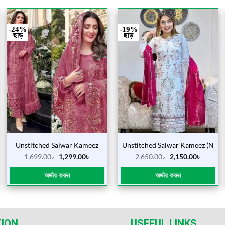
-24%
-19%
ছাড়
ছাড়
Unstitched Salwar Kameez
Unstitched Salwar Kameez (N
(Peas Panjabi)
SU Sada Lal)
1,699.00
৳
1,299.00
৳
2,650.00
৳
2,150.00
৳
অর্ডার করুন
অর্ডার করুন
ION
USEFUL LINKS