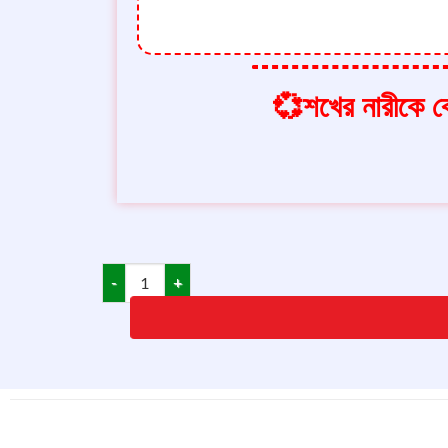
💞শখের নারীকে বে