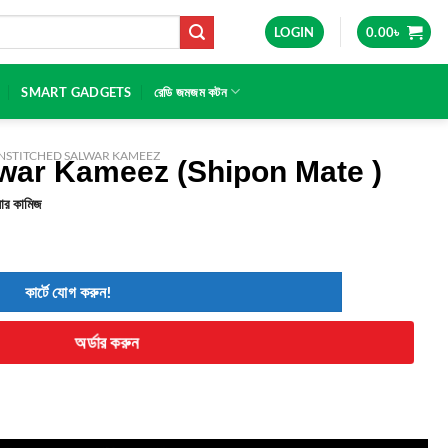
LOGIN
0.00
৳
SMART GADGETS
রেডি জমজম কটন
NSTITCHED SALWAR KAMEEZ
war Kameez (Shipon Mate )
য়ার কামিজ
কার্টে যোগ করুন!
অর্ডার করুন