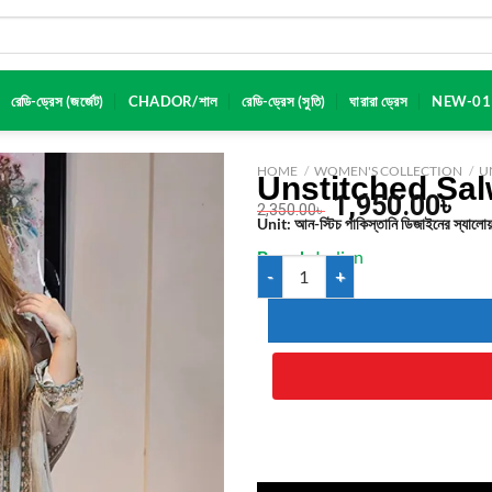
রেডি-ড্রেস (জর্জেট)
CHADOR/শাল
রেডি-ড্রেস (সুতি)
ঘারারা ড্রেস
NEW-01
HOME
/
WOMEN'S COLLECTION
/
U
Unstitched Sal
1,950.00
৳
2,350.00
৳
Unit
: আন-স্টিচ পাকিস্তানি ডিজাইনের স্যালো
Brand
: Indian