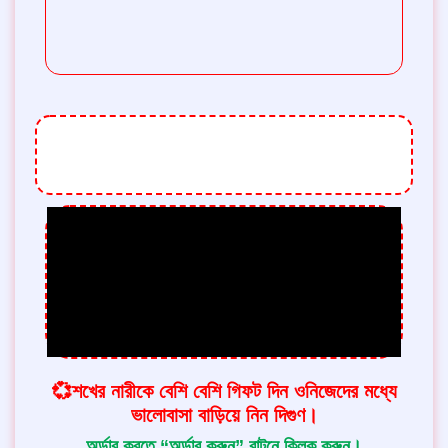
থ্রি-পিস টির ডিজাইন এতটাই সুন্দরও মনোমুগ্ধকর যে
কোন মেয়ে প্রথম দেখাতেই পছন্দ করে নেবে।
💞শখের নারীকে বেশি বেশি গিফট দিন ওনিজেদের মধ্যে
ভালোবাসা বাড়িয়ে নিন দিগুণ।
অর্ডার করতে “অর্ডার করুন” বাটনে ক্লিক করুন।