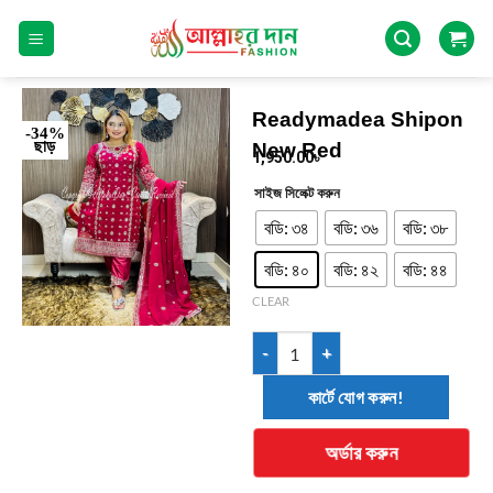
Readymadea Shipon
-34%
ছাড়
New Red
1,950.00
৳
সাইজ সিলেক্ট করুন
বডি: ৩৪
বডি: ৩৬
বডি: ৩৮
বডি: ৪০
বডি: ৪২
বডি: ৪৪
CLEAR
কার্টে যোগ করুন!
অর্ডার করুন