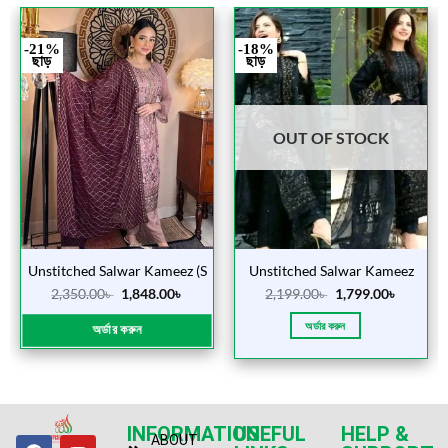
-21%
-18%
ছাড়
ছাড়
OUT OF STOCK
Unstitched Salwar Kameez (S
Unstitched Salwar Kameez
1056 Peas)
(Omayer Kalo)
2,350.00
৳
1,848.00
৳
2,199.00
৳
1,799.00
৳
অর্ডার করুন
অর্ডার করুন
INFORMATION
USEFUL
HELP &
ABOUT