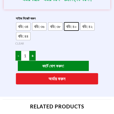
সাইজ সিলেক্ট করুন
বডি: ৩৪
বডি: ৩৬
বডি: ৩৮
বডি: ৪০
বডি: ৪২
বডি: ৪৪
CLEAR
কার্টে যোগ করুন!
অর্ডার করুন
RELATED PRODUCTS