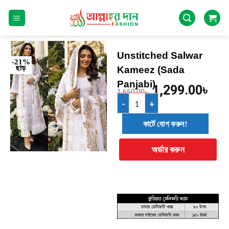
Unstitched Salwar
-21%
ছাড়
Kameez (Sada
Panjabi)
1,299.00
৳
1,650.00
৳
কার্টে যোগ করুন!
অর্ডার করুন