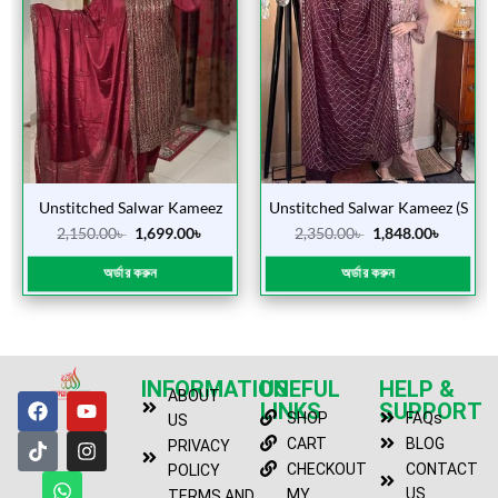
Unstitched Salwar Kameez
Unstitched Salwar Kameez (S
(Vipul Merun)
1056 Peas)
2,150.00
৳
1,699.00
৳
2,350.00
৳
1,848.00
৳
অর্ডার করুন
অর্ডার করুন
INFORMATION
USEFUL
HELP &
ABOUT
LINKS
SUPPORT
SHOP
FAQs
US
CART
BLOG
PRIVACY
CHECKOUT
CONTACT
POLICY
US
MY
TERMS AND