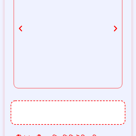
থ্রি-পিস টির ডিজাইন এতটাই সুন্দরও মনোমুগ্ধকর যে
কোন মেয়ে প্রথম দেখাতেই পছন্দ করে নেবে।