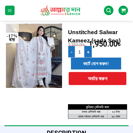
Unstitched Salwar
-17%
ছাড়
Kameez (sada Seq)
1,950.00
৳
2,350.00
৳
কার্টে যোগ করুন!
অর্ডার করুন
DESCRIPTION