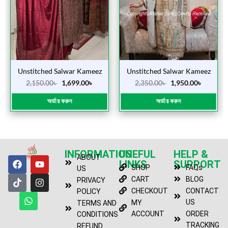
Unstitched Salwar Kameez
Unstitched Salwar Kameez
(Vipul Merun)
(Shipon Mate )
2,150.00
৳
1,699.00
৳
2,350.00
৳
1,950.00
৳
অর্ডার করুন
অর্ডার করুন
INFORMATION
USEFUL
HELP &
ABOUT
LINKS
SUPPORT
SHOP
FAQs
US
CART
BLOG
PRIVACY
CHECKOUT
CONTACT
POLICY
US
MY
TERMS AND
ACCOUNT
ORDER
CONDITIONS
TRACKING
REFUND