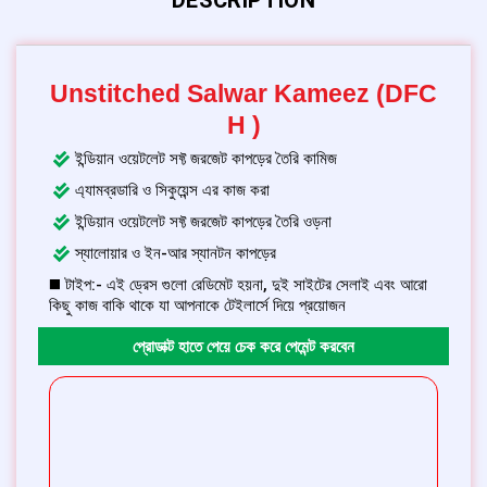
Unstitched Salwar Kameez (DFC
H )
ইন্ডিয়ান ওয়েটলেট সফ্ট জরজেট কাপড়ের তৈরি কামিজ
এ্যামব্রডারি ও সিকুয়েন্স এর কাজ করা
ইন্ডিয়ান ওয়েটলেট সফ্ট জরজেট কাপড়ের তৈরি ওড়না
স্যালোয়ার ও ইন-আর স্যানটন কাপড়ের
◼️ টাইপ:- এই ড্রেস গুলো রেডিমেট হয়না, দুই সাইটের সেলাই এবং আরো
কিছু কাজ বাকি থাকে যা আপনাকে টেইলার্সে দিয়ে প্রয়োজন
প্রোডাক্ট হাতে পেয়ে চেক করে পেমেন্ট করবেন