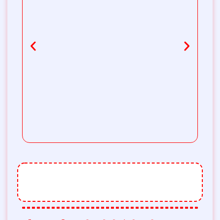
থ্রি-পিস টির ডিজাইন এতটাই সুন্দরও মনোমুগ্ধকর যে
কোন মেয়ে প্রথম দেখাতেই পছন্দ করে নেবে।