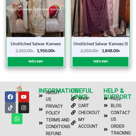
Unstitched Salwar Kameez
Unstitched Salwar Kameez (S
(Shipon Mate )
1056 Peas)
2,350.00
৳
1,950.00
৳
2,350.00
৳
1,848.00
৳
অর্ডার করুন
অর্ডার করুন
INFORMATION
USEFUL
HELP &
ABOUT
LINKS
SUPPORT
SHOP
FAQs
US
CART
BLOG
PRIVACY
CHECKOUT
CONTACT
POLICY
US
MY
TERMS AND
ACCOUNT
ORDER
CONDITIONS
TRACKING
REFUND