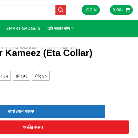
LOGIN
0.00
৳
SMART GADGETS
রেডি জমজম কটন
TITCHED SALWAR KAMEEZ (SUTI)
/
GAMSAQ
r Kameez (Eta Collar)
ি: ৪২
বডি: ৪৪
বডি: ৪৬
কার্টে যোগ করুন!
অর্ডার করুন