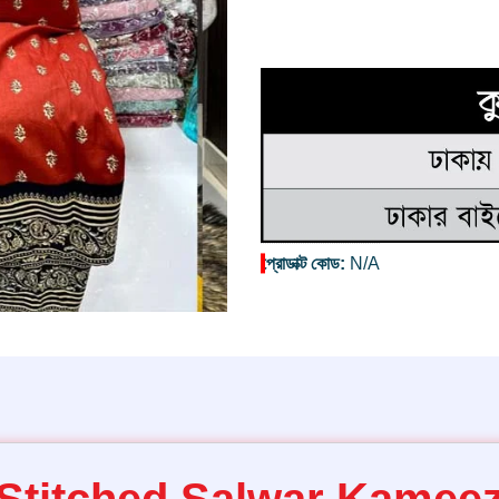
প্রোডাক্ট কোড:
N/A
Stitched Salwar Kamee