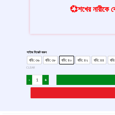
💞শখের নারীকে বে
সাইজ সিলেক্ট করুন
বডি: ৩৬
বডি: ৩৮
বডি: ৪০
বডি: ৪২
বডি: ৪৪
বডি
CLEAR