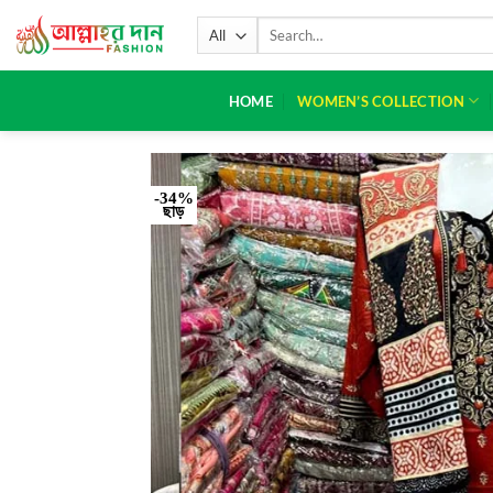
HOME
WOMEN’S COLLECTION
-34%
ছাড়