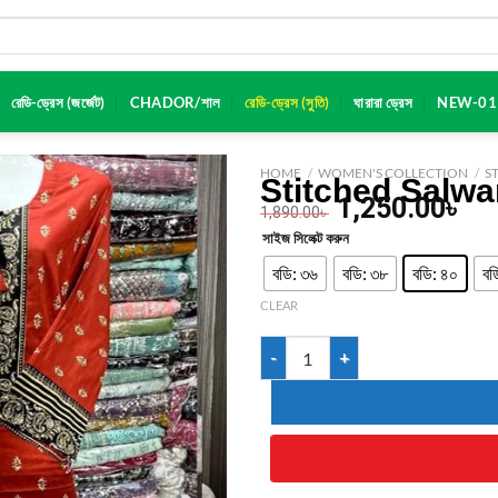
রেডি-ড্রেস (জর্জেট)
CHADOR/শাল
রেডি-ড্রেস (সুতি)
ঘারারা ড্রেস
NEW-01
HOME
/
WOMEN'S COLLECTION
/
S
Stitched Salwa
1,250.00
৳
1,890.00
৳
সাইজ সিলেক্ট করুন
বডি: ৩৬
বডি: ৩৮
বডি: ৪০
বড
CLEAR