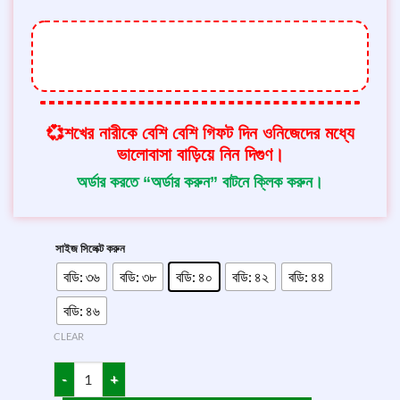
থ্রি-পিস টির ডিজাইন এতটাই সুন্দরও মনোমুগ্ধকর যে
কোন মেয়ে প্রথম দেখাতেই পছন্দ করে নেবে।
💞শখের নারীকে বেশি বেশি গিফট দিন ওনিজেদের মধ্যে
ভালোবাসা বাড়িয়ে নিন দিগুণ।
অর্ডার করতে “অর্ডার করুন” বাটনে ক্লিক করুন।
সাইজ সিলেক্ট করুন
বডি: ৩৬
বডি: ৩৮
বডি: ৪০
বডি: ৪২
বডি: ৪৪
বডি: ৪৬
CLEAR