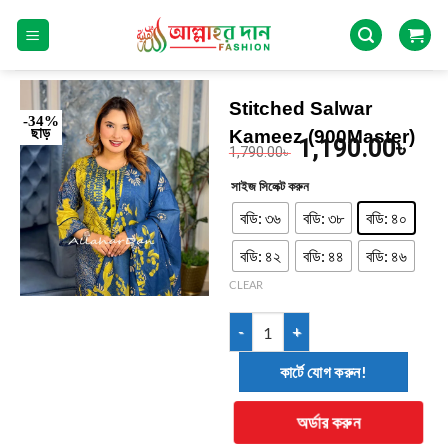
Stitched Salwar
-34%
ছাড়
Kameez (900Master)
1,190.00
৳
1,790.00
৳
সাইজ সিলেক্ট করুন
বডি: ৩৬
বডি: ৩৮
বডি: ৪০
বডি: ৪২
বডি: ৪৪
বডি: ৪৬
CLEAR
কার্টে যোগ করুন!
অর্ডার করুন