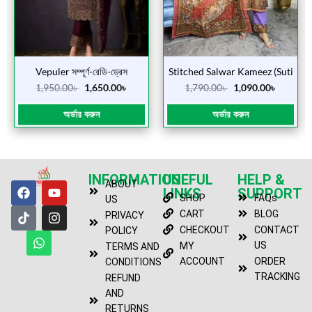
Vepuler সম্পূর্ণ-রেডি-ড্রেস
Stitched Salwar Kameez (Suti
400)
1,950.00
৳
1,650.00
৳
1,790.00
৳
1,090.00
৳
অর্ডার করুন
অর্ডার করুন
INFORMATION
USEFUL
HELP &
ABOUT
LINKS
SUPPORT
SHOP
FAQs
US
CART
BLOG
PRIVACY
CHECKOUT
CONTACT
POLICY
US
MY
TERMS AND
ACCOUNT
ORDER
CONDITIONS
TRACKING
REFUND
AND
RETURNS