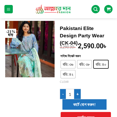
Pakistani Elite
-21%
ছাড়
Design Party Wear
(CK-04)
2,590.00
৳
3,290.00
৳
সাইজ সিলেক্ট করুন
বডি: ৩৬
বডি: ৩৮
বডি: ৪০
বডি: ৪২
CLEAR
কার্টে যোগ করুন!