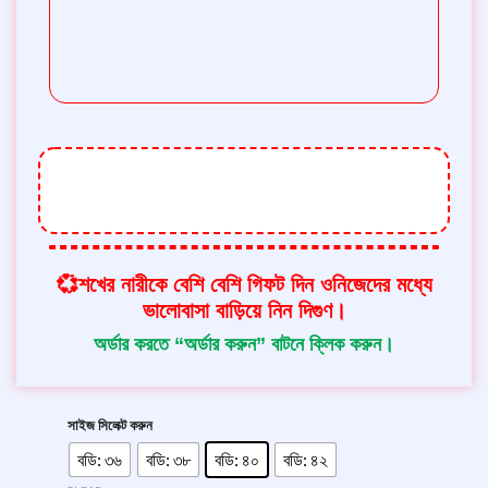
থ্রি-পিস টির ডিজাইন এতটাই সুন্দরও মনোমুগ্ধকর যে
কোন মেয়ে প্রথম দেখাতেই পছন্দ করে নেবে।
💞শখের নারীকে বেশি বেশি গিফট দিন ওনিজেদের মধ্যে
ভালোবাসা বাড়িয়ে নিন দিগুণ।
অর্ডার করতে “অর্ডার করুন” বাটনে ক্লিক করুন।
সাইজ সিলেক্ট করুন
বডি: ৩৬
বডি: ৩৮
বডি: ৪০
বডি: ৪২